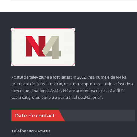
Postul de televiziune a fost lansat in 2002, însă numele de N4 l-a
primit abia în 2006. Din 2006, unul din scopurile canalului a fost de a
deveni unul național. Astăzi,
N4 are acoperirea necesară atât în
cablu cât și eter, pentru a purta titlul de „Național”.
Date de contact
Telefon: 022-821-801