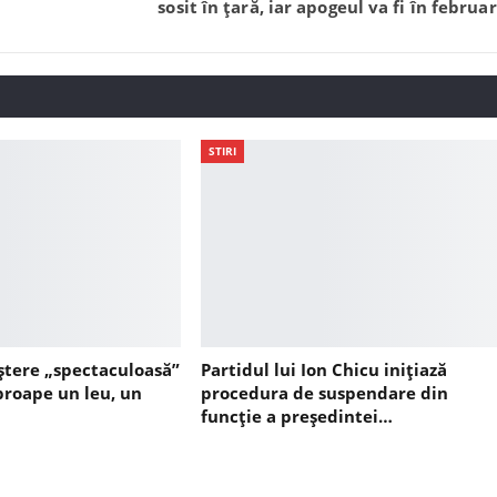
sosit în țară, iar apogeul va fi în februar
STIRI
ștere „spectaculoasă”
Partidul lui Ion Chicu inițiază
aproape un leu, un
procedura de suspendare din
funcție a președintei…