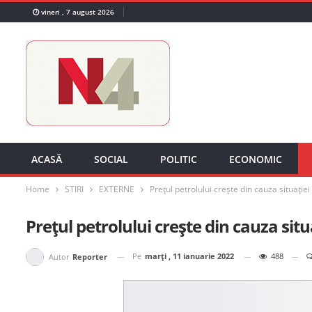
vineri , 7 august 2026
ACASĂ
SOCIAL
POLITIC
ECONOMIC
Home
STIRI
EXTERNE
Prețul petrolului crește din cauza situație
Prețul petrolului crește din cauza sit
Pe
marți , 11 ianuarie 2022
488
Autor
Reporter