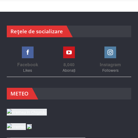
Rețele de socializare
Facebook
8,040
Instagram
Likes
Abonați
Followers
METEO