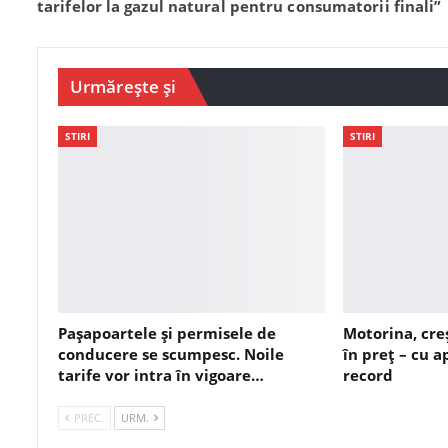
tarifelor la gazul natural pentru consumatorii finali”
Urmărește și
STIRI
STIRI
Pașapoartele și permisele de
Motorina, cre
conducere se scumpesc. Noile
în preț – cu 
tarife vor intra în vigoare…
record
PREC.
URM.