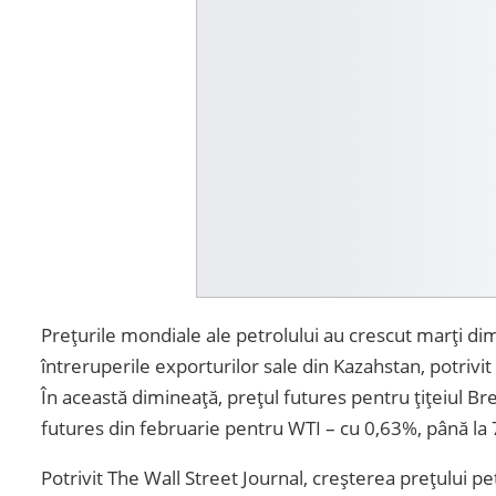
Prețurile mondiale ale petrolului au crescut marți dimi
întreruperile exporturilor sale din Kazahstan, potrivi
În această dimineață, prețul futures pentru țițeiul Bre
futures din februarie pentru WTI – cu 0,63%, până la 7
Potrivit The Wall Street Journal, creșterea prețului 