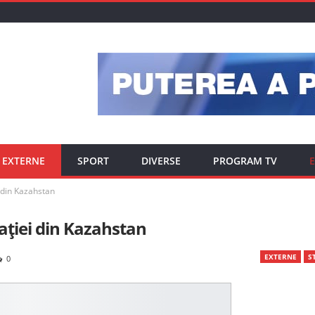
EXTERNE
SPORT
DIVERSE
PROGRAM TV
E
i din Kazahstan
uației din Kazahstan
EXTERNE
ST
0