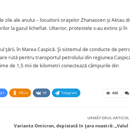
 zile ale anului – locuitorii orașelor Zhanaozen și Aktau d
lor la gazul lichefiat. Ulterior, protestele s-au extins și în
ul țării, în Marea Caspică. Și sistemul de conducte de petro
are rută pentru transportul petrolului din regiunea Caspic
gime de 1,5 mii de kilometri conectează câmpurile din
ger
OK.ru
VK
Telegram
488
URMĂTORUL ARTICOL
Varianta Omicron, depistată în țara noastră: „Valul 