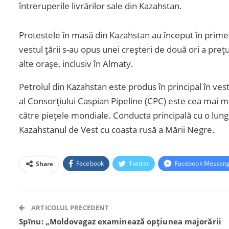
întreruperile livrărilor sale din Kazahstan.
Protestele în masă din Kazahstan au început în primele
vestul țării s-au opus unei creșteri de două ori a prețuri
alte orașe, inclusiv în Almaty.
Petrolul din Kazahstan este produs în principal în vest
al Consorțiului Caspian Pipeline (CPC) este cea mai m
către piețele mondiale. Conducta principală cu o lun
Kazahstanul de Vest cu coasta rusă a Mării Negre.
Facebook
Twitter
Facebook Messen
Share
ARTICOLUL PRECEDENT
Spînu: „Moldovagaz examinează opțiunea majorării