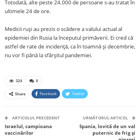
Totodată, alte peste 24.000 de persoane s-au tratat în
ultimele 24 de ore.
Medicii ruși au prezis o scădere a valului actual al
epidemiei din Rusia la începutul primăverii. Ei cred că
astfel de rate de incidență, ca în toamnă și decembrie,
nu vor fi până la sfârșitul pandemiei.
324
0
Facebook
Twitter
Share
Facebook Messenger
OK.ru
VK
Telegram
WhatsApp
Viber
ARTICOLUL PRECEDENT
URMĂTORUL ARTICOL
Israelul, campioana
Spania, lovită de un val
vaccinărilor
puternic de frig și
ninsori