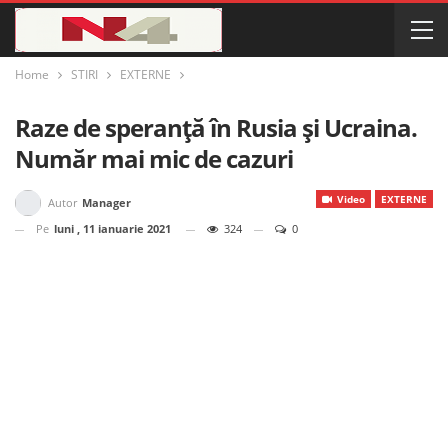
Home
STIRI
EXTERNE
Raze de speranță în Rusia și Ucraina.
Număr mai mic de cazuri
Video
EXTERNE
Autor
Manager
Pe
luni , 11 ianuarie 2021
324
0