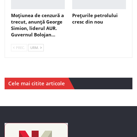
Moțiunea de cenzură a
Prețurile petrolului
trecut, anunță George
cresc din nou
Simion, liderul AUR.
Guvernul Bolojan…
PREC.
URM.
Cele mai citite articole