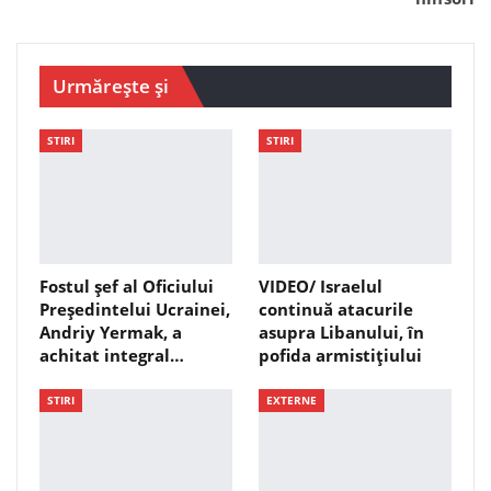
Urmărește și
STIRI
STIRI
Fostul șef al Oficiului
VIDEO/ Israelul
Președintelui Ucrainei,
continuă atacurile
Andriy Yermak, a
asupra Libanului, în
achitat integral…
pofida armistițiului
STIRI
EXTERNE