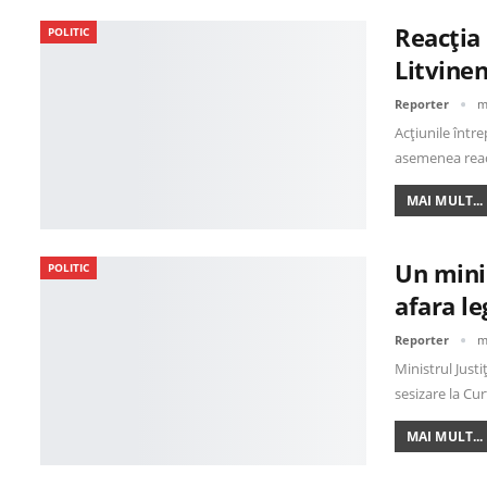
Reacția 
POLITIC
Litvinen
Reporter
m
Acțiunile între
asemenea reac
MAI MULT...
Un mini
POLITIC
afara le
Reporter
m
Ministrul Justi
sesizare la Cu
MAI MULT...