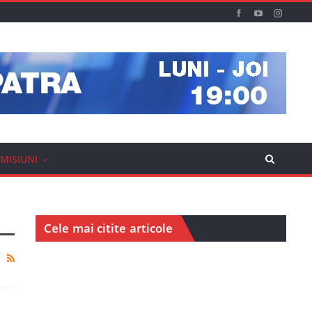
MISIUNI
Cele mai citite articole