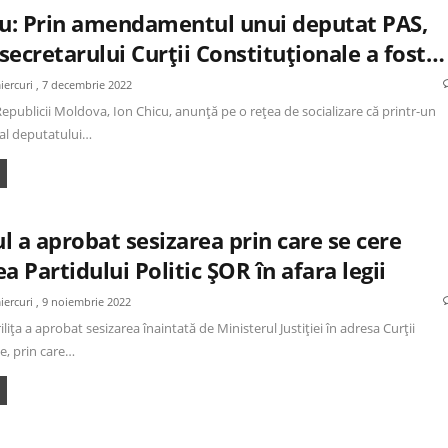
cu: Prin amendamentul unui deputat PAS,
 secretarului Curții Constituționale a fost…
iercuri , 7 decembrie 2022
epublicii Moldova, Ion Chicu, anunță pe o rețea de socializare că printr-un
l deputatului…
 a aprobat sesizarea prin care se cere
a Partidului Politic ȘOR în afara legii
iercuri , 9 noiembrie 2022
ița a aprobat sesizarea înaintată de Ministerul Justiției în adresa Curții
e, prin care…