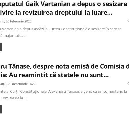
putatul Gaik Vartanian a depus o sesizare 
ivire la revizuirea dreptului la luare…
uni , 20 februarie 2023
 Vartanian a depus astăzi la Curtea Constituțională o sesizare în care se
ă majoritatea…
ru Tănase, despre nota emisă de Comisia 
ia: Au reamintit că statele nu sunt…
arți , 20 decembrie 2022
nte al Curții Constituționale, Alexandru Tănase, a venit cu un comentariu la
 Comisia de la…