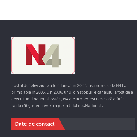
Postul de televiziune a fost lansat in 2002, însă numele de N4 l-a
primit abia în 2006. Din 2006, unul din scopurile canalului a fost de a
deveni unul național. Astăzi,
N4 are acoperirea necesară atât în
cablu cât și eter, pentru a purta titlul de „Național”.
Date de contact