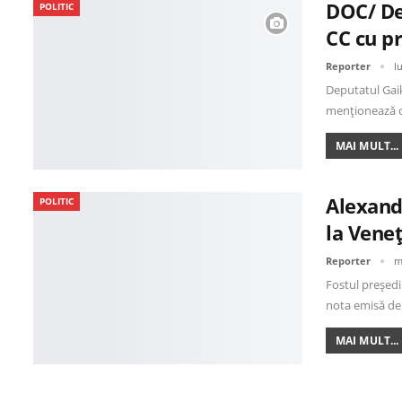
DOC/ De
POLITIC
CC cu pr
Reporter
l
Deputatul Gaik
menționează c
MAI MULT...
Alexand
POLITIC
la Veneț
Reporter
m
Fostul președi
nota emisă de
MAI MULT...