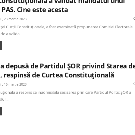
Constituțională a validat mandatul unui
 PAS. Cine este acesta
oi , 23 martie 2023
nței Curții Constituționale, a fost examinată propunerea Comisiei Electorale
 de a valida…
ea depusă de Partidul ȘOR privind Starea d
, respinsă de Curtea Constituțională
oi , 16 martie 2023
uțională a respins ca inadmisibilă sesizarea prin care Partidul Politic ȘOR a
olul…