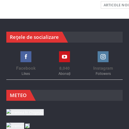
ARTICOLE NO
Rețele de socializare
Facebook
8,040
Instagram
Likes
Abonați
Followers
METEO