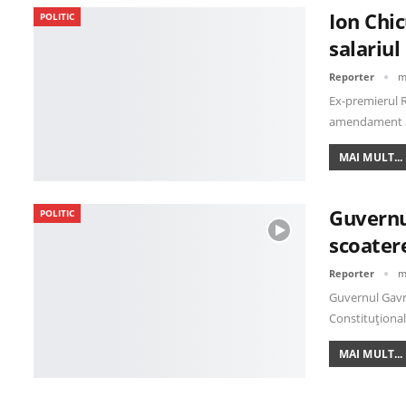
Ion Chi
POLITIC
salariul
Reporter
m
Ex-premierul R
amendament a
MAI MULT...
Guvernul
POLITIC
scoatere
Reporter
m
Guvernul Gavril
Constituțional
MAI MULT...