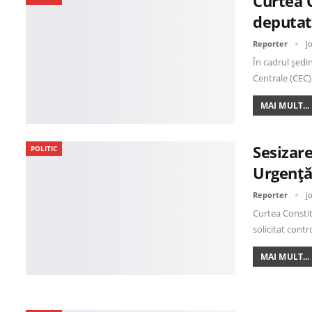
Curtea 
deputat
Reporter
j
În cadrul ședi
Centrale (CEC)
MAI MULT...
Sesizar
POLITIC
Urgență
Reporter
j
Curtea Constit
solicitat contr
MAI MULT...