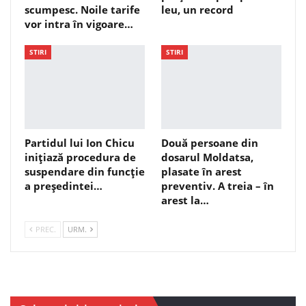
scumpesc. Noile tarife
leu, un record
vor intra în vigoare…
STIRI
STIRI
Partidul lui Ion Chicu
Două persoane din
inițiază procedura de
dosarul Moldatsa,
suspendare din funcție
plasate în arest
a președintei…
preventiv. A treia – în
arest la…
PREC.
URM.