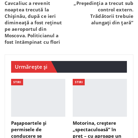
Cavcaliuc a revenit
„Președinția a trecut sub
noaptea trecută la
control extern.
Chișinău, după ce ieri
Trădătorii trebuie
dimineață a fost reținut
alungați din țară”
pe aeroportul din
Moscova. Politicianul a
fost întâmpinat cu flori
Urmărește și
STIRI
STIRI
Pașapoartele și
Motorina, creștere
permisele de
„spectaculoasă” în
conducere se
preț – cu aproape un