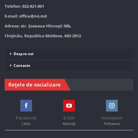
Telefon: 022-821-801
E-mail:
office@n4.md
Adresa: str. Șoseaua Hînceşti 38b,
Chișinău, Republica Moldova, MD-2012
Despre noi
Contacte
Rețele de socializare
Facebook
8,050
Instagram
Likes
Abonați
Followers