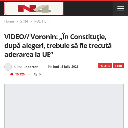
Home
STIRI
POLITIC
VIDEO// Voronin: „În Constituție,
după alegeri, trebuie să fie trecută
aderarea la UE”
POLITIC
STIRI
Pe
luni , 5 iulie 2021
Autor
Reporter
10.925
0